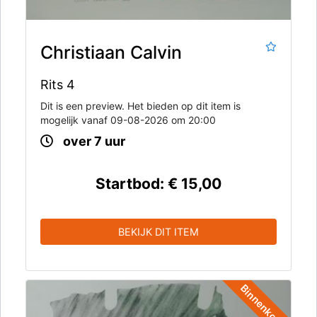
Christiaan Calvin
Rits 4
Dit is een preview. Het bieden op dit item is
mogelijk vanaf 09-08-2026 om 20:00
over 7 uur
Startbod:
€ 15,00
BEKIJK DIT ITEM
Binnenkort!