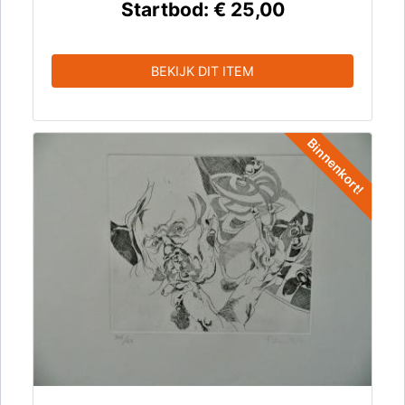
Startbod:
€ 25,00
BEKIJK DIT ITEM
Binnenkort!