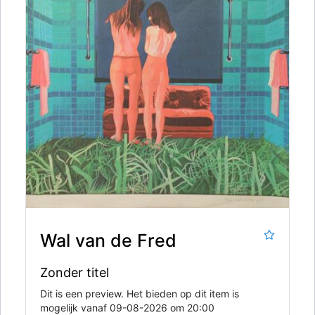
Wal van de Fred
Zonder titel
Dit is een preview. Het bieden op dit item is
mogelijk vanaf 09-08-2026 om 20:00