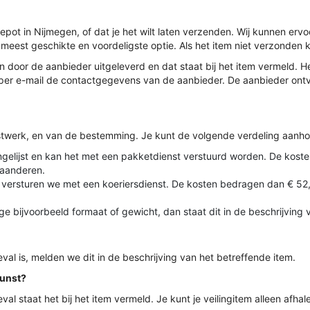
depot in Nijmegen, of dat je het wilt laten verzenden. Wij kunnen er
 meest geschikte en voordeligste optie. Als het item niet verzonden 
door de aanbieder uitgeleverd en dat staat bij het item vermeld. He
ng per e-mail de contactgegevens van de aanbieder. De aanbieder o
stwerk, en van de bestemming. Je kunt de volgende verdeling aanh
iet ingelijst en kan het met een pakketdienst verstuurd worden. De ko
aanderen.
 versturen we met een koeriersdienst. De kosten bedragen dan € 5
e bijvoorbeeld formaat of gewicht, dan staat dit in de beschrijving
val is, melden we dit in de beschrijving van het betreffende item.
Kunst?
geval staat het bij het item vermeld. Je kunt je veilingitem alleen afh